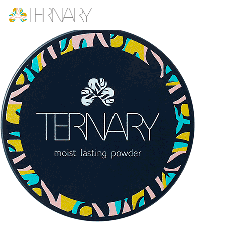
TOP
moist lasting powder