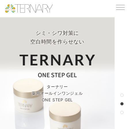
シミ・シワ対策に
しっとり包み込む
メイクするたび
空白時間を作らせない
映え肌仕上げパウダー
シワ改善×シミ予防
ターナリー
ターナリー
ターナリー
薬用オールインワンジェル
薬用つややか ファンデーション
モイストラスティングパウダー
ONE STEP GEL